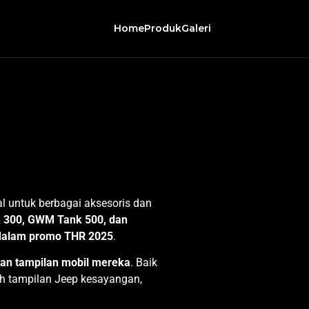
i Pionir
Home
Produk
Galeri
l untuk berbagai aksesoris dan
k 300, GWM Tank 500, dan
 dalam promo THR 2025
.
dan tampilan mobil mereka
. Baik
ah tampilan
Jeep
kesayangan,