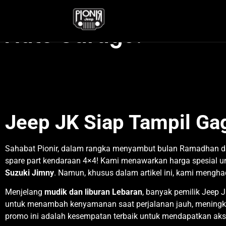
Promo THR 2025: Disko
Auto Garage!
Jeep JK Siap Tampil Gag
Sahabat Pionir, dalam rangka menyambut bulan Ramadhan d
spare part kendaraan 4×4! Kami menawarkan harga spesial u
Suzuki Jimny
. Namun, khusus dalam artikel ini, kami mengh
Menjelang
mudik dan liburan Lebaran
, banyak pemilik Jeep
untuk menambah kenyamanan saat perjalanan jauh, meningka
promo ini adalah kesempatan terbaik untuk mendapatkan akse