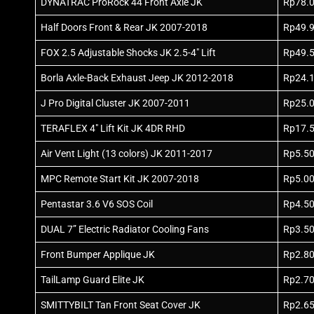
DYNATRAC ProRock 44 Front Axle JK
Rp78.
Half Doors Front & Rear JK 2007-2018
Rp49.
FOX 2.5 Adjustable Shocks JK 2.5-4″ Lift
Rp49.
Borla Axle-Back Exhaust Jeep JK 2012-2018
Rp24.
J Pro Digital Cluster JK 2007-2011
Rp25.
TERAFLEX 4″ Lift Kit JK 4DR RHD
Rp17.
Air Vent Light (13 colors) JK 2011-2017
Rp5.5
MPC Remote Start Kit JK 2007-2018
Rp5.0
Pentastar 3.6 V6 SOS Coil
Rp4.5
DUAL 7” Electric Radiator Cooling Fans
Rp3.5
Front Bumper Applique JK
Rp2.8
TailLamp Guard Elite JK
Rp2.7
SMITTYBILT Tan Front Seat Cover JK
Rp2.6