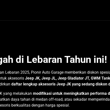
n Aksesoris Jeep JK d
ah di Lebaran Tahun ini!
an Lebaran 2025,
Pionir Auto Garage
memberikan diskon spesia
ntuk aksesoris
Jeep JK, Jeep JL, Jeep Gladiator JT, GWM Tan
adirkan
daftar lengkap aksesoris Jeep JK yang sedang diskon
 JK yang melakukan
modifikasi untuk meningkatkan performa 
tkan daya tahan di medan off-road, atau sekadar memperind
soris berkualitas dengan harga spesial.