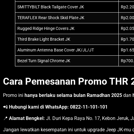
SMITTYBILT Black Tailgate Cover JK
Rp2.2
TERAFLEX Rear Shock Skid Plate JK
Rp2.0
Rugged Ridge Hinge Covers JK
Rp2.0
Third Brake Light Bracket JK
Rp1.7
Aluminum Antenna Base Cover JK/JL/JT
Rp1.6
Bezel Turn Signal Chrome JK
Rp700
Cara Pemesanan Promo THR 
Promo ini
hanya berlaku selama bulan Ramadhan 2025
dan
📲
Hubungi kami di WhatsApp:
0822-11-101-101
📍
Alamat Bengkel:
Jl. Duri Kepa Raya No. 17, Kebon Jeruk, J
Jangan lewatkan kesempatan ini untuk upgrade Jeep JK-mu d