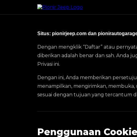
Situs:
pionirjeep.com
dan
pionirautogarag
Dengan mengklik “Daftar” atau pernyat
diberikan adalah benar dan sah. Anda j
Privasi ini.
Dengan ini, Anda memberikan persetuj
menampilkan, mengirimkan, membuka, 
sesuai dengan tujuan yang tercantum da
Penggunaan Cookie