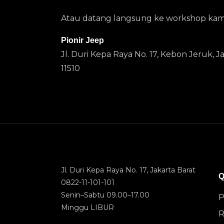
Atau datang langsung ke workshop kami
Pionir Jeep
Jl. Duri Kepa Raya No. 17, Kebon Jeruk, J
11510
Jl. Duri Kepa Raya No. 17, Jakarta Barat
Q
0822-11-101-101
Senin–Sabtu 09.00–17.00
P
Minggu LIBUR
R