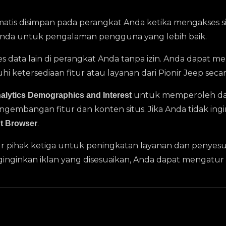
tomatis disimpan pada perangkat Anda ketika mengakses 
Anda untuk pengalaman pengguna yang lebih baik.
 data lain di perangkat Anda tanpa izin. Anda dapat 
 ketersediaan fitur atau layanan dari Pionir Jeep secar
untuk memperoleh data 
alytics Demographics and Interest
embangan fitur dan konten situs. Jika Anda tidak ingin 
.
t Browser
ur pihak ketiga untuk peningkatan layanan dan penyesu
inginkan iklan yang disesuaikan, Anda dapat mengatur 