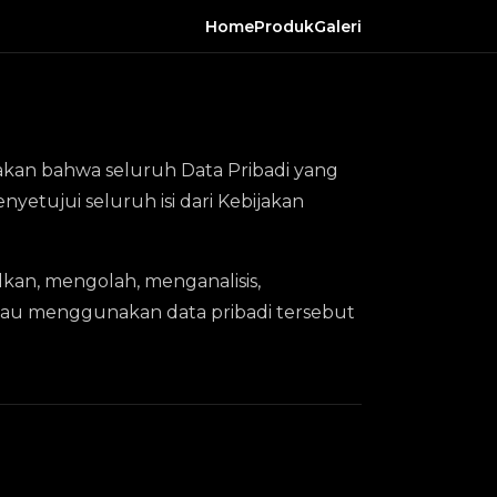
Home
Produk
Galeri
akan bahwa seluruh Data Pribadi yang
etujui seluruh isi dari Kebijakan
n, mengolah, menganalisis,
au menggunakan data pribadi tersebut