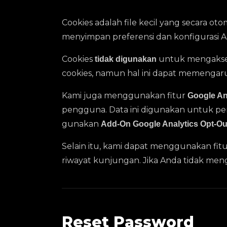
Cookies adalah file kecil yang secara o
menyimpan preferensi dan konfigurasi 
Cookies
untuk mengakses
tidak digunakan
cookies, namun hal ini dapat memengaruhi
Kami juga menggunakan fitur
Google An
pengguna. Data ini digunakan untuk peng
gunakan
Add-On Google Analytics Opt-Ou
Selain itu, kami dapat menggunakan fit
riwayat kunjungan. Jika Anda tidak meng
Reset Password