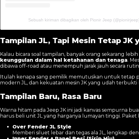
Sebuah kiriman dibagikan oleh Pionir Jeep (@pionirjeep
Tampilan JL, Tapi Mesin Tetap JK 
Kalau bicara soal tampilan, banyak orang sekarang lebi
keunggulan dalam hal ketahanan dan tenaga
. Me
dibawa off-road atau menempuh jarak jauh secara rutin
Itulah kenapa sang pemilik memutuskan untuk tetap paka
modern JL, dan kekuatan mesin JK yang udah terbukti 
Tampilan Baru, Rasa Baru
Warna hitam pada Jeep JK ini jadi kanvas sempurna buat
harus beli unit JL yang harganya lumayan tinggi. Paket b
Over Fender JL Style
Memberi siluet lebar dan tegas ala JL, lengkap deng
Inner Fender + Panel Besi (Sirip Hiu)