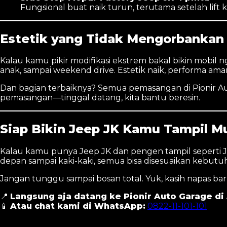
Fungsional buat naik turun, terutama setelah lift k
Estetik yang Tidak Mengorbanka
Kalau kamu pikir modifikasi ekstrem bakal bikin mobil n
anak, sampai weekend drive. Estetik naik, performa ama
Dan bagian terbaiknya? Semua pemasangan di Pionir Aut
pemasangan—tinggal datang, kita bantu beresin.
Siap Bikin Jeep JK Kamu Tampil M
Kalau kamu punya Jeep JK dan pengen tampil seperti Jeep
depan sampai kaki-kaki, semua bisa disesuaikan kebut
Jangan tunggu sampai bosan total. Yuk, kasih napas bar
📍
Langsung aja datang ke Pionir Auto Garage di J
📱
Atau chat kami di WhatsApp:
0822-11-101-101