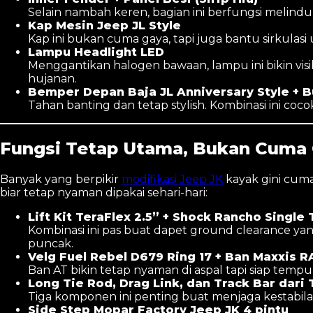
Selain nambah keren, bagian ini berfungsi melindun
Kap Mesin Jeep JL Style
Kap ini bukan cuma gaya, tapi juga bantu sirkulasi
Lampu Headlight LED
Menggantikan halogen bawaan, lampu ini bikin visi
hujanan.
Bemper Depan Baja JL Anniversary Style + Bu
Tahan banting dan tetap stylish. Kombinasi ini coc
Fungsi Tetap Utama, Bukan Cuma
Banyak yang berpikir
modifikasi Jeep JK
kayak gini cuma 
biar tetap nyaman dipakai sehari-hari:
Lift Kit TeraFlex 2.5” + Shock Rancho Single
Kombinasi ini pas buat dapet ground clearance yan
puncak.
Velg Fuel Rebel D679 Ring 17 + Ban Maxxis R
Ban AT bikin tetap nyaman di aspal tapi siap temp
Long Tie Rod, Drag Link, dan Track Bar dari 
Tiga komponen ini penting buat menjaga kestabilan d
Side Step Mopar Factory Jeep JK 4 pintu