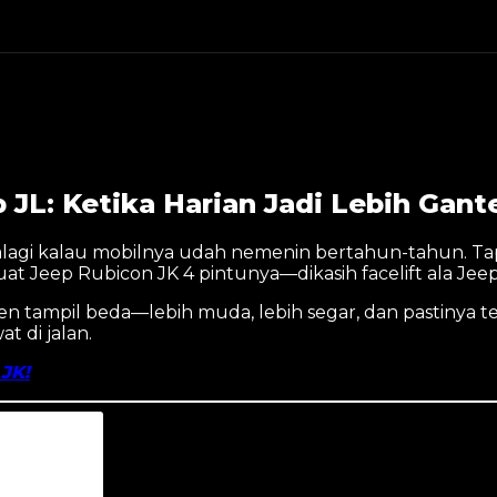
ep JL: Tampil Muda dan Bergaya
ep JL: Ketika Harian Jadi Lebih Ga
alagi kalau mobilnya udah nemenin bertahun-tahun. Tapi
uat Jeep Rubicon JK 4 pintunya—dikasih facelift ala Jeep
en tampil beda—lebih muda, lebih segar, dan pastinya te
t di jalan.
JK!