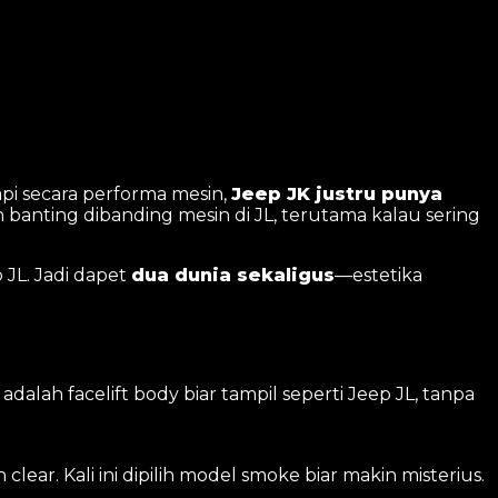
api secara performa mesin,
Jeep JK justru punya
han banting dibanding mesin di JL, terutama kalau sering
 JL. Jadi dapet
dua dunia sekaligus
—estetika
alah facelift body biar tampil seperti Jeep JL, tanpa
ear. Kali ini dipilih model smoke biar makin misterius.