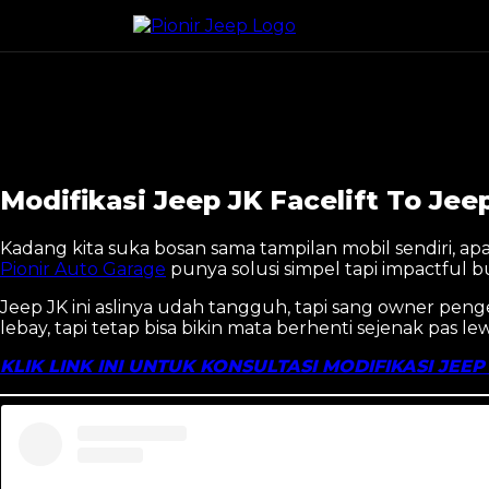
Modifikasi Jeep JK Facelift To Je
Modifikasi Jeep JK Facelift To Je
Kadang kita suka bosan sama tampilan mobil sendiri, ap
Pionir Auto Garage
punya solusi simpel tapi impactful b
Jeep JK ini aslinya udah tangguh, tapi sang owner peng
lebay, tapi tetap bisa bikin mata berhenti sejenak pas lewa
KLIK LINK INI UNTUK KONSULTASI MODIFIKASI JEEP 