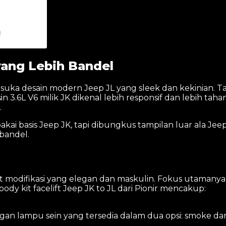
)
yang Lebih Bandel
h suka desain modern Jeep JL yang sleek dan kekinian. T
sin 3.6L V6 milik JK dikenal lebih responsif dan lebih ta
.
i basis Jeep JK, tapi dibungkus tampilan luar ala Jeep
bandel.
 modifikasi yang elegan dan maskulin. Fokus utamanya ad
ody kit facelift Jeep JK to JL dari Pionir mencakup:
an lampu sein yang tersedia dalam dua opsi: smoke dan cl