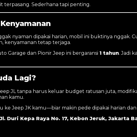
it terpasang. Sederhana tapi penting.
n Kenyamanan
ggak nyaman dipakai harian, mobil ini buktinya nggak. Cu
n, kenyamanan tetap terjaga.
o Garage dan Pionir Jeep ini bergaransi
1 tahun
. Jadi 
uda Lagi?
 JL tanpa harus keluar budget ratusan juta, modifikasi s
uhan kamu.
u ke Jeep JK kamu—biar makin pede dipakai harian dan te
l. Duri Kepa Raya No. 17, Kebon Jeruk, Jakarta B