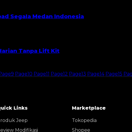
road Segala Medan Indonesia
arian Tanpa Lift Kit
Page
9
Page
10
Page
11
Page
12
Page
13
Page
14
Page
15
Pa
uick Links
Marketplace
roduk Jeep
Tokopedia
eview Modifikasi
Shopee