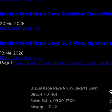
Review Modifikasi Jeep Gladiator Siap Off
20 Mei 2026
Baca Selengkapnya »
Review Modifikasi Jeep JL 2 Pintu Nyaman H
18 Mei 2026
Baca Selengkapnya »
Page
1
Page
2
Page
3
Page
4
Page
5
Page
6
Page
7
Page
8
Jl. Duri Kepa Raya No. 17, Jakarta Barat
Q
0822-11-101-101
Senin–Sabtu 09.00–17.00
P
Minggu LIBUR
R