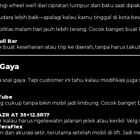
gi wheel well dari cipratan lumpur dan batu saat dipakai
 udara lebih baik—apalagi kalau kamu tinggal di kota bes
bilitas malam hari jauh lebih terang. Cocok banget bu
ll Bar
ok buat keseharian atau trip ke daerah, tanpa harus taku
 Gaya
soal gaya. Tapi customer ini tahu kalau modifikasi juga 
 Tube
g cukup tanpa bikin mobil jadi limbung. Cocok banget b
AZR AT 35×12.5R17
ur kalau harus ngelewatin jalanan jelek atau kerikil. V
TeraFlex
an akurasi setir, terutama setelah mobil di-lift. Jadi me