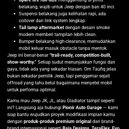
belakang, wajib untuk Jeep dengan ban 40 inci.
Suspensi belakang juga kelihatan rapi, ada
coilover dan link system lengkap.
Tail lamp aftermarket
dengan desain smoke
modern memberi tampilan lebih clean.
Bumper belakang high-clearance, memudahkan
mobil keluar masuk obstacle tanpa mentok.
Jeep ini benar-benar
“trail-ready, competition-built,
show-worthy.”
Setiap sudut menunjukkan fungsi dan
gaya, tidak ada yang sekadar hiasan. Om Taufiq jelas
bukan sekadar pemilik Jeep, tapi penggemar sejati
offroad yang tahu betul bagaimana menyetel mobil
untuk performa optimal.
Kamu mau Jeep JK, JL, atau Gladiator tampil seperti
ini? Langsung aja hubungi
Pionir Auto Garage
— kami
siap bantu wujudkan proyek modifikasi impian kamu
dengan
produk-produk premium original
dari brand-
brand internasional seperti
Baja Designs, TeraFlex, Evo