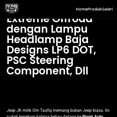
Modifikasi Jeep JK
Home
Produk
Galeri
Extreme Offroad
dengan Lampu
Headlamp Baja
Designs LP6 DOT,
PSC Steering
Component, Dll
Jeep JK milik Om Taufiq memang bukan Jeep biasa. Ini
sudah kesekian kalinya beliau datang ke
Pionir Auto